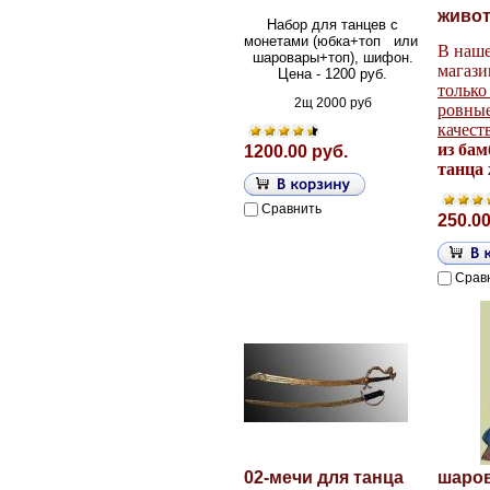
живо
Набор для танцев с
монетами (юбка+топ или
В наше
шаровары+топ), шифон.
магази
Цена - 1200 руб.
только
2щ 2000 руб
ровные
качест
из бам
1200.00 руб.
танца
Сравнить
250.00
Срав
02-мечи для танца
шаро