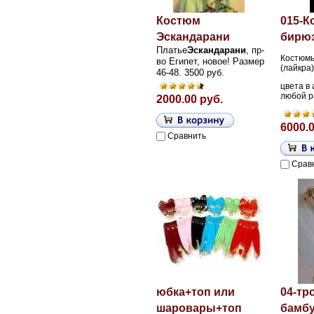
Костюм
015-
Эскандарани
бирюз
Платье
Эскандарани
, пр-
Костюм
во Египет, новое!
Размер
(лайкра)
46-48. 3500 руб.
цвета в
любой р
2000.00 руб.
6000.0
Сравнить
Срав
юбка+топ или
04-тр
шаровары+топ
бамбу