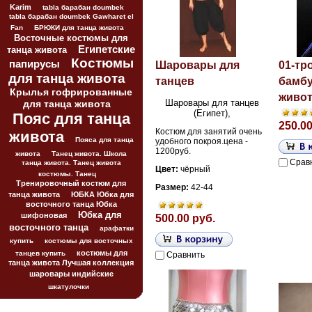
Karim
tabla барабан doumbek
tabla барабан doumbek Gawharet el
Fan
БРЮКИ для танца живота
Восточные костюмы для
Египетские
танца живота
Костюмы
папирусы
Шаровары для
01-тр
для танца живота
танцев
бамбу
Крылья гофрированные
живо
Шаровары для танцев
для танца живота
(Египет),
Пояс для танца
250.00
Костюм для занятий очень
живота
Пояса для танца
удобного покроя.
цена -
1200руб.
живота
Танец живота. Школа
Срав
танца живота. Танец живота
Цвет:
чёрный
костюмы. Танец
Тренировочный костюм для
Размер:
42-44
танца живота
ЮБКА Юбка для
восточного танца Юбка
Юбка для
шифоновая
500.00 руб.
восточного танца
арафатки
купить
костюмы для восточных
костюмы для
танцев купить
Сравнить
танца живота Лучшая коллекция
шаровары индийские
шкатулочки