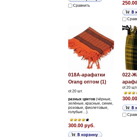
250.00
Сравнить
Срав
018A-арафатки
022-Ж
Orang оптом (1)
арафа
ot 20 щ
ot 20 шт.
300.00
разных цветов
(чёрные,
зелёные, красные, синие,
розовые, фиолетовые,
голубые…).
Срав
300.00 руб.