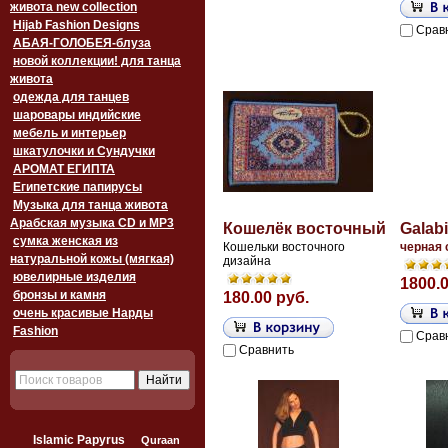
живота new collection
Hijab Fashion Designs
Срав
АБАЯ-ГОЛОБЕЯ-блуза
новой коллекции! для танца
живота
одежда для танцев
шаровары индийские
мебель и интерьер
шкатулочки и Сундучки
АРОМАТ ЕГИПТА
Египетские папирусы
Музыка для танца живота
Арабская музыка CD и MP3
Кошелёк восточный
Galab
сумка женская из
Кошельки восточного
черная 
натуральной кожы (мягкая)
дизайна
ювелирные изделия
1800.0
бронзы и камня
180.00 руб.
очень красивые Нарды
Fashion
Срав
Сравнить
Islamic Papyrus
Quraan