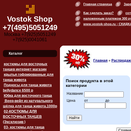
Главная страница
Зар
Как сделать заказ?
сот
Vostok Shop
наложенным платежом 300 р
www.vostok-shop.ru ; СКИДК
+7(495)5051249
Москва +7(925)5051249
+7(925)0041061
Каталог
Главная
»
Распродажа
костюмы для восточных
танцев интернет магазин
крылья гофрированные для
танца живота
Поиск продукта в этой
Подносы для танца живота
категории
bellydance 6500 p
Название
Юбка для восточного танца
Цена
от
до
Веер-вейл из натурального
шёлка для танца живота.1000p
02-КОСТЮМЫ ДЛЯ
ВОСТОЧНЫХ ТАНЦЕВ
(Эксклюзив )
03- костюмы для танца