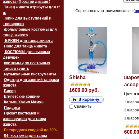
живота (Простой дизайн )
Танец живота атрибуты для т/
Сортировать по: наименованию (
во
ж
Топик для выступлений и
тренировок
фольклорные Костюмы для
танца живота
БРЮКИ для танца живота
Пояс для танца живота
‏‎КОСТЮМЫ для пышных
девушек
костюмы для восточных
танцев купить
музыкальные инструменты
Shisha
шаро
Одежда для занятий танцами
ассор
живота
1600.00 руб.
Бисер
Цвет
в
а
Египетские коврики
Кальян Халил Мамун
1 шаро
Сравнить
Подарки
2 шаро
Прокат костюмов и
3 шаро
аксессуаров для танца
живота.
Распродажа скидкой до 30%.
600.00
04- костюмы для танца