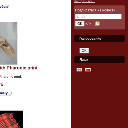
Смотреть все...
убыв
)
Подписаться на новости:
или
Голосование
Язык
ith Pharonic print
Pharonic print.
уб.
ь