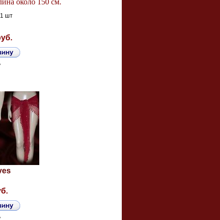
лина около 150 см.
 1 шт
руб.
ь
ves
уб.
ь