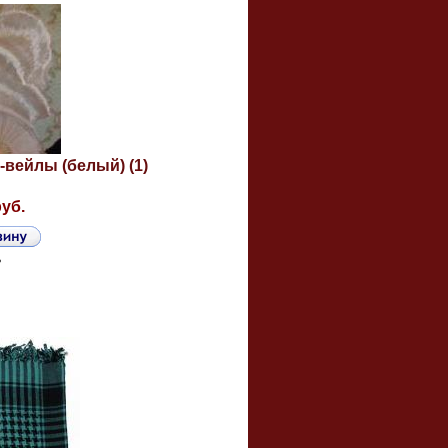
-вейлы (белый) (1)
руб.
ь