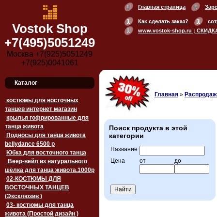
Главная страница
Зар
Как сделать заказ?
сот
Vostok Shop
www.vostok-shop.ru ; СКИДК
+7(495)5051249
Москва +7(925)5051249
+7(925)0041061
Каталог
Главная
»
Распродажа
костюмы для восточных
танцев интернет магазин
крылья гофрированные для
танца живота
Поиск продукта в этой
Подносы для танца живота
категории
bellydance 6500 p
Название
Юбка для восточного танца
Цена
от
до
Веер-вейл из натурального
шёлка для танца живота.1000p
02-КОСТЮМЫ ДЛЯ
ВОСТОЧНЫХ ТАНЦЕВ
(Эксклюзив )
03- костюмы для танца
живота (Простой дизайн )