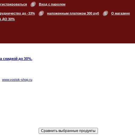
егистрироваться
Вход с паролем
рудничество до -33%
наложенным платежом 300 руб
О магазине
А ДО 30%
 скидкой до 30%.
www.vostok-shop.ru