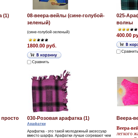
 (1)
08-веера-вейлы (сине-голубой-
025-Ара
зеленый)
волны
(сине-голубой-зеленый)
400.00 р
1800.00 руб.
Сравнит
Сравнить
 просто
030-Розовая арафатка (1)
Веера-в
Арафатки
Веера-ве
Арафатка - это такой молодежный аксессуар
легкого ж
вместо шарфа. Арафатки лучше согревают чем