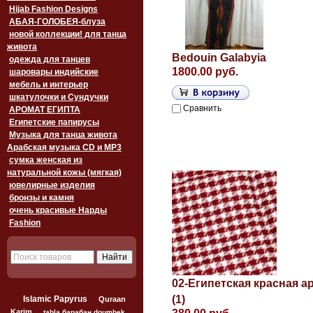
Hijab Fashion Designs
АБАЯ-ГОЛОБЕЯ-блуза
новой коллекции! для танца
живота
Bedouin Galabyia
одежда для танцев
1800.00 руб.
шаровары индийские
мебель и интерьер
шкатулочки и Сундучки
Сравнить
АРОМАТ ЕГИПТА
Египетские папирусы
Музыка для танца живота
Арабская музыка CD и MP3
сумка женская из
натуральной кожы (мягкая)
ювелирные изделия
бронзы и камня
очень красивые Нарды
Fashion
02-Египетская красная а
(1)
Islamic Papyrus
Quraan
Karim
tabla барабан doumbek