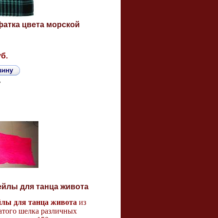
фатка цвета морской
уб.
ь
ейлы для танца живота
йлы для танца живота
из
атого шелка различных