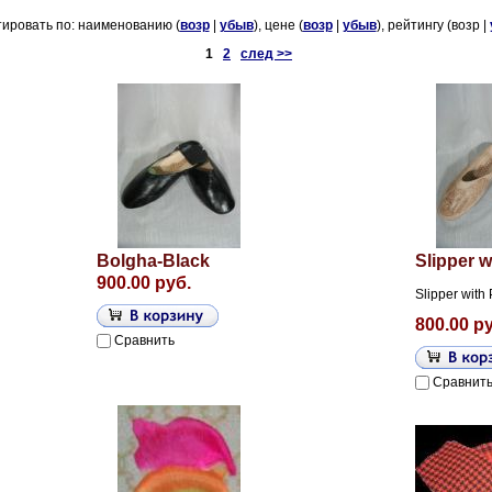
ировать по: наименованию (
возр
|
убыв
), цене (
возр
|
убыв
), рейтингу (возр |
1
2
след >>
Bolgha-Black
Slipper w
900.00 руб.
Slipper with 
800.00 р
Сравнить
Сравнит