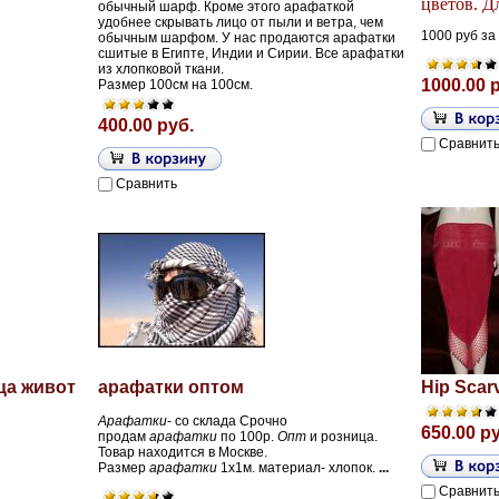
цветов. Д
обычный шарф. Кроме этого арафаткой
удобнее скрывать лицо от пыли и ветра, чем
1000 руб за
обычным шарфом. У нас продаются арафатки
сшитые в Египте, Индии и Сирии. Все арафатки
из хлопковой ткани.
1000.00 
Размер 100см на 100см.
400.00 руб.
Сравнит
Сравнить
ца живот
арафатки оптом
Hip Scar
Арафатки
- со склада Срочно
650.00 р
продам
арафатки
по 100р.
Опт
и розница.
Товар находится в Москве.
Размер
арафатки
1х1м. материал- хлопок.
...
Сравнит