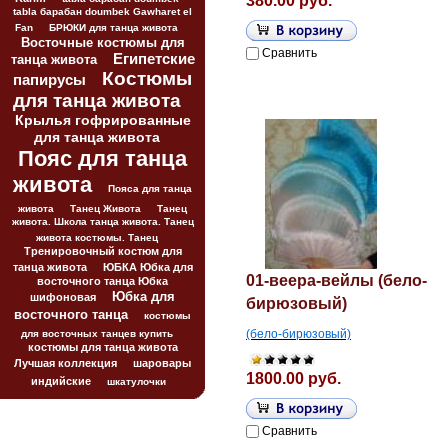
380.00 руб.
tabla барабан doumbek Gawharet el
Fan
БРЮКИ для танца живота
Восточные костюмы для
Сравнить
Египетские
танца живота
Костюмы
папирусы
для танца живота
Крылья гофрированные
для танца живота
Пояс для танца
живота
Пояса для танца
живота
Танец Живота
Танец
живота. Школа танца живота. Танец
живота костюмы. Танец
Тренировочный костюм для
танца живота
ЮБКА Юбка для
01-веера-вейлы (бело-
восточного танца Юбка
Юбка для
шифоновая
бирюзовый)
восточного танца
костюмы
(бело-бирюзовый)
для восточных танцев купить
костюмы для танца живота
Лучшая коллекция
шаровары
1800.00 руб.
индийские
шкатулочки
Сравнить