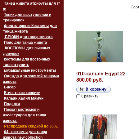
Танец живота атрибуты для т/
Сорт
ж
Топик для выступлений и
тренировок
фольклорные Костюмы для
танца живота
БРЮКИ для танца живота
Пояс для танца живота
‏‎КОСТЮМЫ для пышных
девушек
костюмы для восточных
танцев купить
музыкальные инструменты
010-кальян Egypt 22
Одежда для занятий танцами
800.00 руб.
живота
Бисер
Египетские коврики
Сравнить
Кальян Халил Мамун
Подарки
Прокат костюмов и
аксессуаров для танца
живота.
Распродажа скидкой до 30%.
04- костюмы для танца
живота new collection