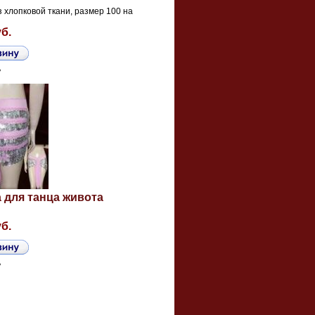
 хлопковой ткани, размер 100 на
уб.
ь
 для танца живота
уб.
ь