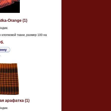
atka-Orange (1)
Индии.
 хлопковой ткани, размер 100 на
уб.
ь
я арафатка (1)
Индии.