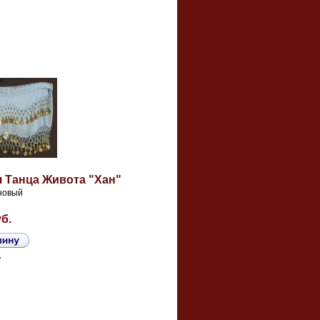
я Танца Живота "Хан"
новый
уб.
ь